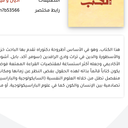
التصنيفات
أديان و مي
رابط مختصر
m?b53566
هذا الكتاب، وهو في الأساس أطروحة دكتوراه تقدم بها الباحث خزع
والأسطورة والدين في تراث وادي الرافدين (سومر، أكد، بابل، آشو
الأكاديمي وجعله أكثر استساغة لمقتضيات القراءة الممتعة فوض
يكون كتاباً قائماً بذاته لهذه الحقول بغض النظر عن زمانها وم
منفصل تطل من خلاله العلوم النفسية (السايكولوجية والباراسيكول
تصادمية بين الإنسان والكون كما في علوم الباراسيكولوجية، أو م