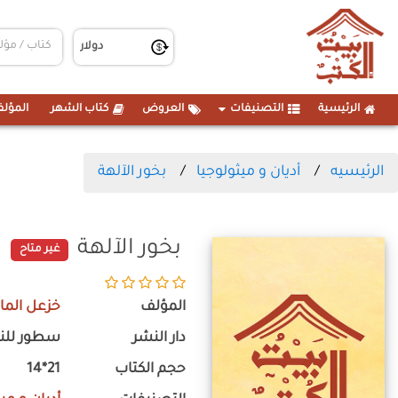
الرئيسية
التصنيفات
العروض
كتاب الشهر
المؤلف
الرئيسيه
أديان و ميثولوجيا
بخور الآلهة
بخور الآلهة
غير متاح
المؤلف
خزعل الما
دار النشر
سطور للنش
حجم الكتاب
21*14