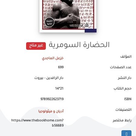
الحضارة السومرية
غير متاح
المؤلف
خزعل الماجدي
عدد الصفحات
699
دار النشر
دار الرافدين - بيروت
حجم الكتاب
21*14
9789922623719
ISBN
التصنيفات
أديان و ميثولوجيا
رابط مختصر
https://www.thebookhome.com?
b56689