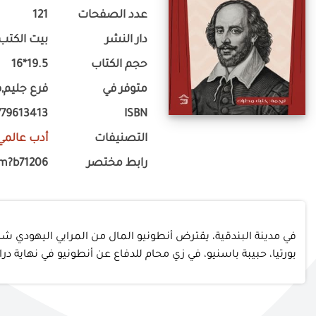
عدد الصفحات
121
دار النشر
بيت الكتب 
حجم الكتاب
19.5*16
متوفر في
فرع جليم,ف
779613413
ISBN
التصنيفات
أدب عالمي
رابط مختصر
om?b71206
في مدينة البندقية، يقترض أنطونيو المال من المرابي اليهودي ش
بورتيا، حبيبة باسنيو، في زي محام للدفاع عن أنطونيو في نهاية د