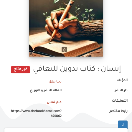
إنسان : كتاب تدوين للتعافي
غير متاح
المؤلف
دينا جلال
دار النشر
الهالة للنشر و التوزيع
التصنيفات
علم نفس
رابط مختصر
https://www.thebookhome.com?
b74062