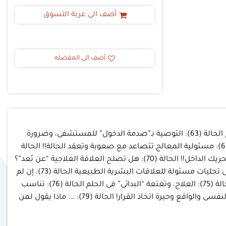
أضف الى عربة التسوق
أضف الى المفضله
عشرون حالة إشراف (61 – 80) الحالة (61): المرضى: أسرة ممتدة، مع الحذر من الاعتمادية الحالة (62): تعدُّدْ نقلات الأعراض أثناء العلاج الحالة (63): التوصية بـ”صدمة الدخول” للمستشفى، وضرورة
التروى الحالة (64): … حدود الضغط فى اتجاه قرار صحيح الحالة (65): الوسواس غطاء محكم، على مجهول، فاحذر وانت ترفعه الحالة (66): مسئولية المعالج تتصاعد مع صعوبة وتعقد الحالة!! الحالة
(67): المأزق: بين سر المهنة، واحتمال الضرر الحالة (68): المؤسسة الزواجية، وثقوب الاستسهال الحالة (69): شرخ فى جدار الكبت، وتحريك الداخل!! الحالة (70): هل تصلح العلاقة العلاجية “عن بُعد”؟
الحالة (71): الفرق بين العلاج النفسى والمتابعة، وضرورة الالتزام بشروط التدريب، وأهمية التشخيص الحالة (72): العلاقات العلاجية هى تجليات مسئولة للعلاقات البشرية الطبيعية الحالة (73): إن لم
يتحرك المريض، فسوف تتحرك الحياة (فى المعالج على الأقل) الحالة (74): الموقف الحـُكمى، والموقف العلاجى، واستعجال التغيير الحالة (75): العلاج، وتعتعة “البدائى” فى الحلم الحالة (76): تناسب
التحريك النفسى مع العقاقير والمسئولية الحالة (77): “صعوبة علاقات”، و”هرب من الواقع”، و”استسهال التخلّى” الحالة (78): العلاج النفسى والواقع وحيرة اتخاذ القرار! الحالة (79): …. ماذا يقول لمن