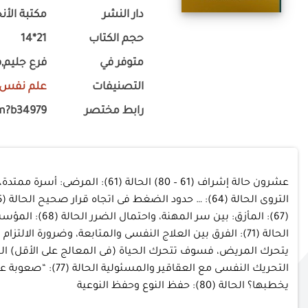
دار النشر
مكتبة الأن
حجم الكتاب
21*14
متوفر في
فرع جليم,ف
التصنيفات
علم نفس
رابط مختصر
m?b34979
يخطبها؟ الحالة (80): حفظ النوع وحفظ النوعية