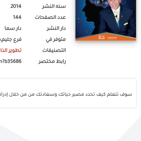
سنه النشر
2014
عدد الصفحات
144
دار النشر
دار سما
متوفر في
فرع جليم,ف
التصنيفات
تطوير الذا
رابط مختصر
m?b35686
سوف تتعلم كيف تحدد مصير حياتك وسعادتك من من خلال إدراكك لل