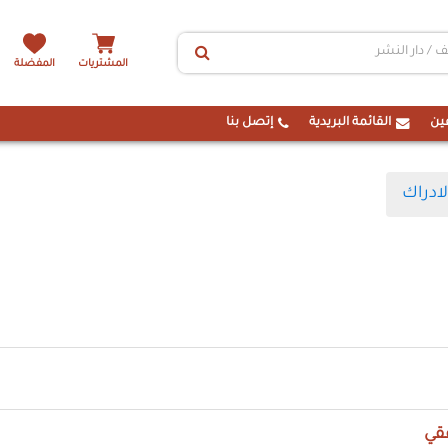
المشتريات
المفضلة
ين
القائمة البريدية
إتصل بنا
لادراك
فقي