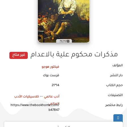
مذكرات محكوم علية بالاعدام
غير متاح
المؤلف
فيكتور هوجو
دار النشر
فرست بوك
حجم الكتاب
14*21
التصنيفات
--
أدب عالمي
كلاسيكيات الأدب
العالمي
رابط مختصر
https://www.thebookhome.com?
b47847