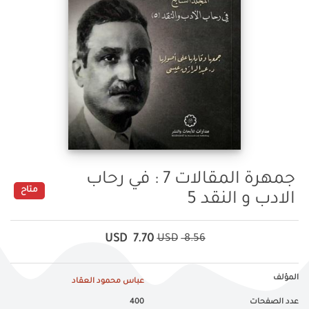
جمهرة المقالات 7 : في رحاب
متاح
الادب و النقد 5
USD
7.70
USD
8.56
المؤلف
عباس محمود العقاد
عدد الصفحات
400