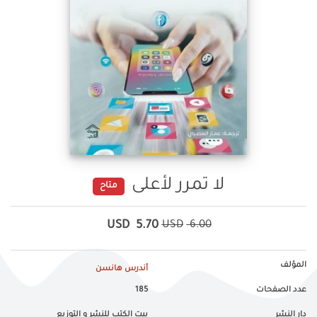
لا تمرر لأعلى
متاح
USD
5.70
USD
6.00
المؤلف
أندرس هانسن
عدد الصفحات
185
دار النشر
بيت الكتب للنشر و التوزيع