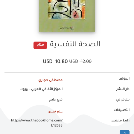
الصحة النفسية
متاح
USD
10.80
USD
12.00
المؤلف
مصطفى حجازي
دار النشر
المركز الثقافي العربي - بيروت
متوفر في
فرع جليم
التصنيفات
علم نفس
رابط مختصر
https://www.thebookhome.com?
b12688