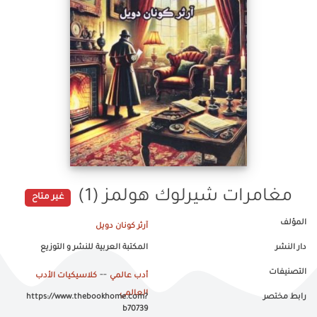
مغامرات شيرلوك هولمز (1)
غير متاح
المؤلف
آرثر كونان دويل
دار النشر
المكتبة العربية للنشر و التوزيع
التصنيفات
--
أدب عالمي
كلاسيكيات الأدب
العالمي
رابط مختصر
https://www.thebookhome.com?
b70739